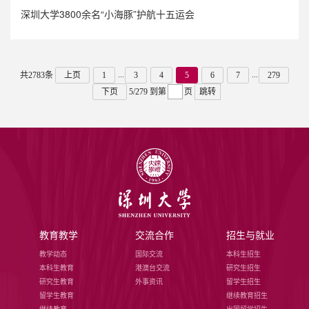
深圳大学3800余名“小海豚”护航十五运会
...
...
共2783条
上页
1
3
4
5
6
7
279
下页
5/279
到第
页
跳转
教育教学
交流合作
招生与就业
教学动态
国际交流
本科生招生
本科生教育
港澳台交流
研究生招生
研究生教育
外事资讯
留学生招生
留学生教育
继续教育招生