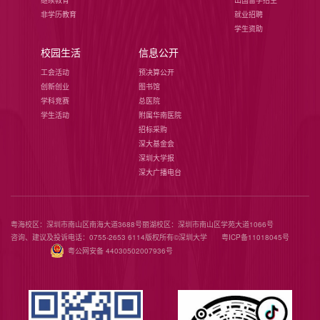
继续教育
出国留学招生
非学历教育
就业招聘
学生资助
校园生活
信息公开
工会活动
预决算公开
创新创业
图书馆
学科竞赛
总医院
学生活动
附属华南医院
招标采购
深大基金会
深圳大学报
深大广播电台
粤海校区：深圳市南山区南海大道3688号
丽湖校区：深圳市南山区学苑大道1066号
咨询、建议及投诉电话：0755-2653 6114
版权所有©️深圳大学
粤ICP备11018045号
粤公网安备 44030502007936号