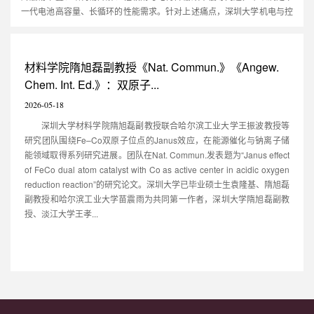
一代电池高容量、长循环的性能需求。针对上述痛点，深圳大学机电与控
制工程学院徐钧国教授团队深入研究，在《Advanced Composites and
Hybrid Materials》（影响因子：21.8）发表最新成果，开发出新型Au-
Ti₃C₂Tₓ-C（Au-TC）杂化纳米复合负极材料，通过界面配位与结构调控创
材料学院隋旭磊副教授《Nat. Commun.》《Angew.
新策略，实现电池...
Chem. Int. Ed.》：双原子...
2026-05-18
深圳大学材料学院隋旭磊副教授联合哈尔滨工业大学王振波教授等
研究团队围绕Fe–Co双原子位点的Janus效应，在能源催化与钠离子储
能领域取得系列研究进展。团队在Nat. Commun.发表题为“Janus effect
of FeCo dual atom catalyst with Co as active center in acidic oxygen
reduction reaction”的研究论文。深圳大学已毕业硕士生袁隆基、隋旭磊
副教授和哈尔滨工业大学苗震雨为共同第一作者，深圳大学隋旭磊副教
授、淡江大学王孝...