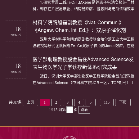
发...
1.研究背景二维Ti₃C₂TₓMXene是锂离子电池负极热门材
料，却存在片层易堆叠、结构易降解、锂吸附与电荷传输效率
低等问题，难以满足下一代电池高容量、长循环的性能需求。
材料学院隋旭磊副教授《Nat. Commun.》
针对上述痛点，深圳大学机电与控制工程学院徐钧国教授团队
18
深入研究，在《Advanced Composites and Hybrid
《Angew. Chem. Int. Ed.》：双原子催化剂
Materials》（影响因子：21.8）发表最新成...
2026-05
的...
深圳大学材料学院隋旭磊副教授联合哈尔滨工业大学王振
波教授等研究团队围绕Fe–Co双原子位点的Janus效应，在能
源催化与钠离子储能领域取得系列研究进展。团队在Nat.
医学部助理教授殷金昌在Advanced Science发
Commun.发表题为“Janus effect of FeCo dual atom catalyst
18
with Co as active center in acidic oxygen reduction reaction”
表生物医学光子学诊疗新体系研究成果
的研究论文。深圳大学已毕...
2026-05
近日，深圳大学医学部生物医学工程学院殷金昌助理教授
在Advanced Science（中国科学院JCR一区，TOP期刊）上
发表了题 “Dumbbell-Structured Plasmonic-Enhanced
Optical Nanoprobes Boosting Photo-Magnetic-Acoustic
Multimodal Imaging-Guided Photodynamic-Photothermal
...
共687条
上页
1
2
3
4
5
115
下页
Synergistic Treatment and Immunogenic Death...
1/115
到第
页
跳转