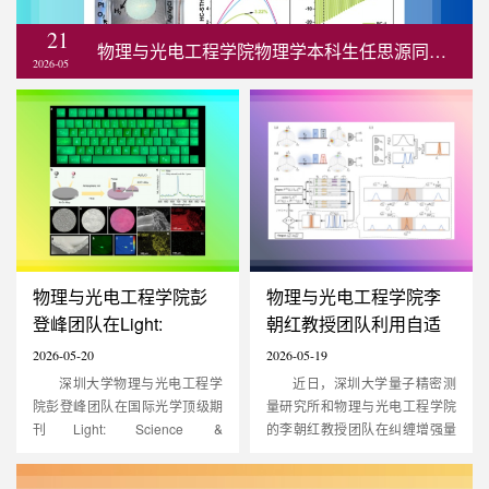
21
物理与光电工程学院物理学本科生任思源同学以第一作者在自然指数期刊Chemi...
2026-05
物理与光电工程学院彭
物理与光电工程学院李
登峰团队在Light:
朝红教授团队利用自适
Science & Application发
应贝叶斯量子估计突破
2026-05-20
2026-05-19
表研究：...
纠缠增强...
深圳大学物理与光电工程学
近日，深圳大学量子精密测
院彭登峰团队在国际光学顶级期
量研究所和物理与光电工程学院
刊Light: Science &
的李朝红教授团队在纠缠增强量
Application（IF=23.4，TOP期
子传感研究中取得重要突破。该
刊）发表了题为“Self-
团队联合中山大学研究人员创新