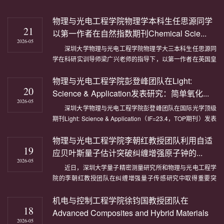
物理与光电工程学院物理学本科生任思源同学
21
以第一作者在自然指数期刊Chemical Scie...
2026-05
深圳大学物理与光电工程学院物理学大三本科生任思源同
学在科研实训导师梁广兴老师的指导下，以第一作者在英国皇
家化学会旗舰期刊Chemical Science（自然指数期刊，影响因
物理与光电工程学院彭登峰团队在Light:
子7.5，中国科学院一区，TOP期刊）发表题为“Band-bending
20
Engineering In Cu₂ZnSnS₄Photocathodes Using A
Science & Application发表研究：简单氧化...
Composite (Zn,Ti)O Electron Transpor...
2026-05
深圳大学物理与光电工程学院彭登峰团队在国际光学顶级
期刊Light: Science & Application（IF=23.4，TOP期刊）发表
了题为“Self-recoverable mechanoluminescence in simple
物理与光电工程学院李朝红教授团队利用自适
oxides: Al2O3:Cr”的研究论文。论文第一作者为深圳大学23级
19
硕士生方子奕和张祺安,东南大学潘孝凤博士。论文通讯作者为
应贝叶斯量子估计突破纠缠增强原子钟的...
深圳大学教授彭登峰，东南...
2026-05
近日，深圳大学量子精密测量研究所和物理与光电工程学
院的李朝红教授团队在纠缠增强量子传感研究中取得重要突
破。该团队联合中山大学研究人员创新性地提出了一种基于可
机电与控制工程学院徐钧国教授团队在
信区间（Credible-interval）的自适应贝叶斯量子频率估计方
18
案，有效解决了纠缠增强量子传感器在高精度与高动态范围之
Advanced Composites and Hybrid Materials
间难以兼顾的难题。相关研究成果发...
2026-05