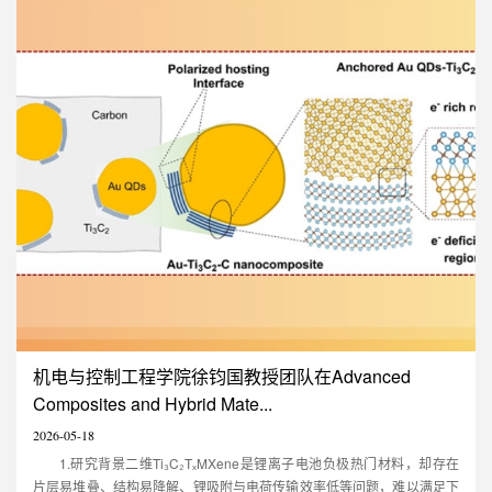
recoverable
性地提出了一种基于可信区间
mechanoluminescence in
（Credible-interval）的自适应
simple oxides: Al2O3:Cr”的研究
贝叶斯量子频率估计方案，有效
论文。论文第一作者为深圳大学
解决了纠缠增强量子传感器在高
23级硕士生方子奕和张祺安,东南
精度与高动态范围之间难以兼顾
大学潘孝凤博士。论文通讯作者
的难题。相关研究成果发表在中
为深圳大学教授彭登峰，东南大
国科学院物理学一区TOP期刊
学教授巨明刚，华南理工大学教
Science China Physics,
授甘久林和香港城市大学教授王
Mechanics & Astronomy上，并
锋，深圳大学为第一作者单位和
被该刊的研究亮点（R...
第一通讯单位。....
机电与控制工程学院徐钧国教授团队在Advanced
Composites and Hybrid Mate...
2026-05-18
1.研究背景二维Ti₃C₂TₓMXene是锂离子电池负极热门材料，却存在
片层易堆叠、结构易降解、锂吸附与电荷传输效率低等问题，难以满足下