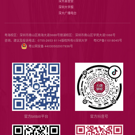
深大基金会
深圳大学报
深大广播电台
粤海校区：深圳市南山区南海大道3688号
丽湖校区：深圳市南山区学苑大道1066号
咨询、建议及投诉电话：0755-2653 6114
版权所有©️深圳大学
粤ICP备11018045号
粤公网安备 44030502007936号
官方bilibili平台
官方抖音号