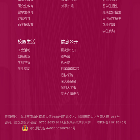
研究生教育
外事资讯
留学生招生
留学生教育
继续教育招生
继续教育
出国留学招生
非学历教育
就业招聘
学生资助
校园生活
信息公开
工会活动
预决算公开
创新创业
图书馆
学科竞赛
总医院
学生活动
附属华南医院
招标采购
深大基金会
深圳大学报
深大广播电台
粤海校区：深圳市南山区南海大道3688号
丽湖校区：深圳市南山区学苑大道1066号
咨询、建议及投诉电话：0755-2653 6114
版权所有©️深圳大学
粤ICP备11018045号
粤公网安备 44030502007936号