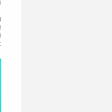
表
。
面
是
距
工