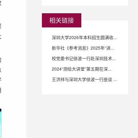
故
相关链接
深
大
深圳大学2026年本科招生圆满收...
新华社《参考消息》2025年“进...
校党委书记徐波一行赴深圳技术...
的
总
2024“测绘大讲堂”第五期在深...
好
王洪祥与深圳大学徐波一行座谈 ...
模