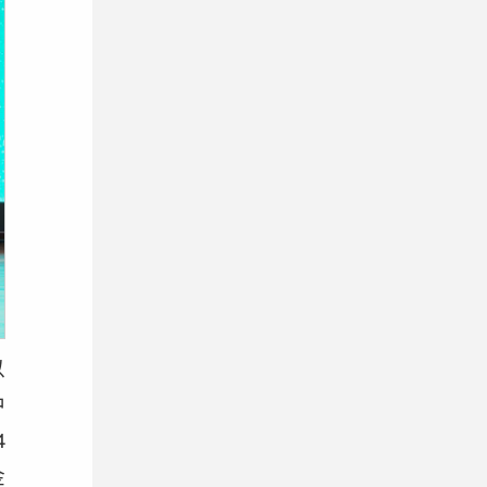
以
中
4
金