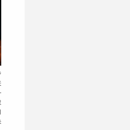
步
天
一
过
引
未