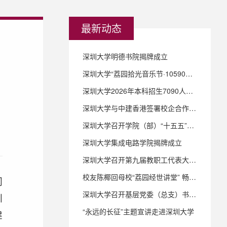
最新动态
深圳大学明德书院揭牌成立
深圳大学“荔园拾光音乐节·10590毕业歌会”温情唱响
深圳大学2026年本科招生7090人，新增集成电路学院、密码科学与技术专业、8个双学士学位项目
深圳大学与中建香港签署校企合作协议 共育湾区创新人才
深圳大学召开学院（部）“十五五”规划研讨会 文理工医协同并进 共绘高质量发展蓝图
深圳大学集成电路学院揭牌成立
深圳大学召开第九届教职工代表大会第三次会议
校友陈椰回母校“荔园经世讲堂” 畅谈侨乡文化遗产保育的家国情怀
闪
深圳大学召开基层党委（总支）书记例会和党委教师工作委员会 （扩大）会议
圳
“永远的长征”主题宣讲走进深圳大学
建