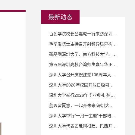
最新动态
百色学院校长吕嵩崧一行来访深圳大学
毛军发院士主持召开射频异质异构集成全国重点实验室工作例会
靳磊到深圳大学、南方科技大学、深圳职业技术大学调研 一体推进教育科技人才发展 提升教育对深圳高质量发展的支撑力贡献力
第五届深圳高校台湾师生嘉年华正式启幕
深圳大学召开庆祝建党105周年大会暨2026年基层党建工作会议
深圳大学2026年校园开放日吸引数万人沉浸式探校
深圳大学举行2026年毕业典礼 徐波寄语毕业生：做有情有义的人
荔园留夏意，一起奔未来!深圳大学举行2026年毕业季环校跑活动
深圳大学举行“一月一主题”干部培训专题讲座暨学习教育专题党课活动
深圳大学代表团赴阿根廷、巴西开展校际交流，深化南美高等教育合作