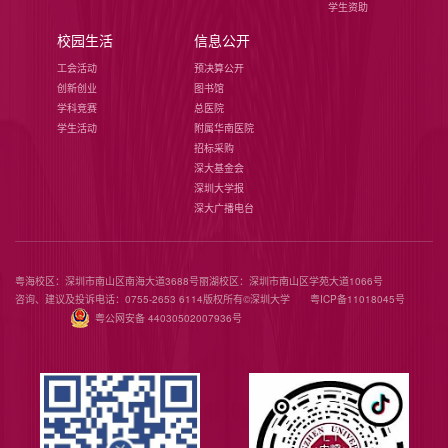
学生资助
校园生活
信息公开
工会活动
预决算公开
创新创业
图书馆
学科竞赛
总医院
学生活动
附属华南医院
招标采购
深大基金会
深圳大学报
深大广播电台
粤海校区：深圳市南山区南海大道3688号
丽湖校区：深圳市南山区学苑大道1066号
咨询、建议及投诉电话：0755-2653 6114
版权所有©️深圳大学
粤ICP备11018045号
粤公网安备 44030502007936号