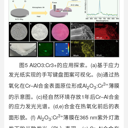
图5 Al2O3:Cr3+的应用探索。(a)基于应力
发光纸实现的手写键盘图案可视化。(b)通过热
3+
氧化在Cr–Al合金表面原位形成
Al
O
:Cr
薄膜
2
3
的示意图。(c)经自然环境存放1年后Cr–Al合金
的应力发光光谱。(d,e)合金在热氧化前后的表
3+
面形貌。(f)
Al
O
:Cr
薄膜在365 nm紫外灯激
2
3