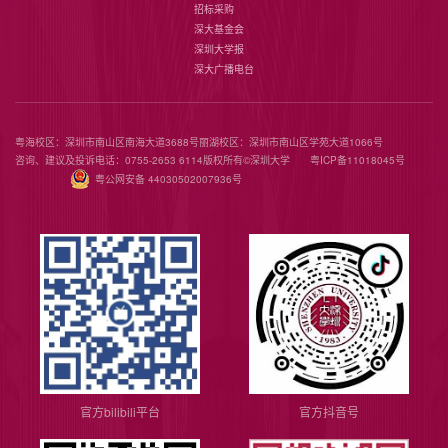
招标采购
深大基金会
深圳大学报
深大广播电台
粤海校区：深圳市南山区南海大道3688号
丽湖校区：深圳市南山区学苑大道1066号
咨询、建议及投诉电话：0755-2653 6114
版权所有©️深圳大学
粤ICP备11018045号
粤公网安备 44030502007936号
官方bilibili平台
官方抖音号