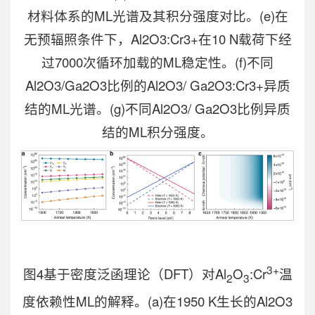
材料体系的ML光谱及其积分强度对比。(e)在
无预辐照条件下，Al2O3:Cr3+在10 N载荷下经
过7000次循环加载的ML稳定性。(f)不同
Al2O3/Ga2O3比例的Al2O3/ Ga2O3:Cr3+异质
结的ML光谱。(g)不同Al2O3/ Ga2O3比例异质
结的ML积分强度。
3+
图4基于密度泛函理论（DFT）对Al
O
:Cr
温
2
3
度依赖性ML的解释。(a)在1950 K生长的Al2O3