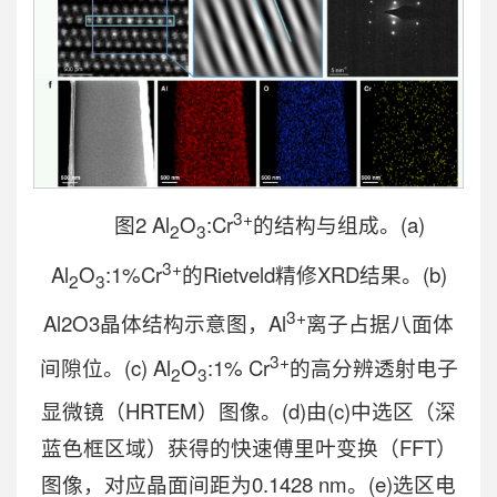
3+
图2
Al
O
:Cr
的结构与组成。(a)
2
3
3+
Al
O
:1%Cr
的Rietveld精修XRD结果。(b)
2
3
3+
Al2O3晶体结构示意图，Al
离子占据八面体
3+
间隙位。(c)
Al
O
:1% Cr
的高分辨透射电子
2
3
显微镜（HRTEM）图像。(d)由(c)中选区（深
蓝色框区域）获得的快速傅里叶变换（FFT）
图像，对应晶面间距为0.1428 nm。(e)选区电