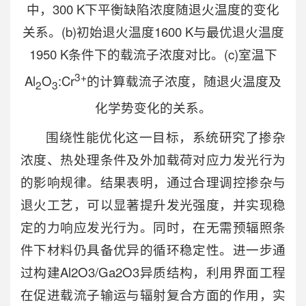
中，300 K下平衡缺陷浓度随退火温度的变化
关系。(b)初始退火温度1600 K与最优退火温度
1950 K条件下的载流子浓度对比。(c)室温下
3+
Al
O
:Cr
的计算载流子浓度，随退火温度及
2
3
化学势变化的关系。
围绕性能优化这一目标，系统研究了掺杂
浓度、热处理条件及外加载荷对应力发光行为
的影响规律。结果表明，通过合理调控掺杂与
退火工艺，可以显著提升发光强度，并实现稳
定的力响应发光行为。同时，在无需预辐照条
件下材料仍具备优异的循环稳定性。进一步通
过构建Al2O3/Ga2O3异质结构，利用界面工程
在促进载流子输运与辐射复合方面的作用，实