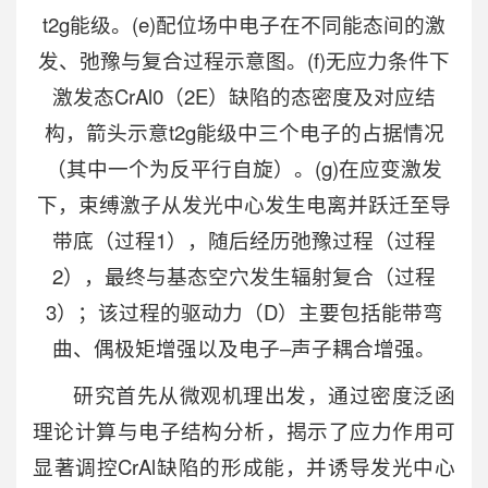
t2g能级。(e)配位场中电子在不同能态间的激
发、弛豫与复合过程示意图。(f)无应力条件下
激发态CrAl0（2E）缺陷的态密度及对应结
构，箭头示意t2g能级中三个电子的占据情况
（其中一个为反平行自旋）。(g)在应变激发
下，束缚激子从发光中心发生电离并跃迁至导
带底（过程1），随后经历弛豫过程（过程
2），最终与基态空穴发生辐射复合（过程
3）；该过程的驱动力（D）主要包括能带弯
曲、偶极矩增强以及电子–声子耦合增强。
研究首先从微观机理出发，通过密度泛函
理论计算与电子结构分析，揭示了应力作用可
显著调控CrAl缺陷的形成能，并诱导发光中心