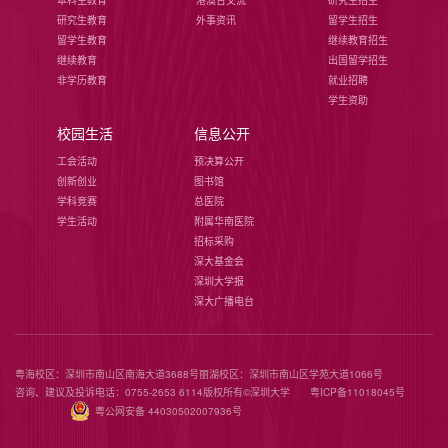
研究生教育
外事资讯
留学生招生
留学生教育
继续教育招生
继续教育
出国留学招生
非学历教育
就业招聘
学生资助
校园生活
信息公开
工会活动
预决算公开
创新创业
图书馆
学科竞赛
总医院
学生活动
附属华南医院
招标采购
深大基金会
深圳大学报
深大广播电台
粤海校区：深圳市南山区南海大道3688号
丽湖校区：深圳市南山区学苑大道1066号
咨询、建议及投诉电话：0755-2653 6114
版权所有©️深圳大学
粤ICP备11018045号
粤公网安备 44030502007936号