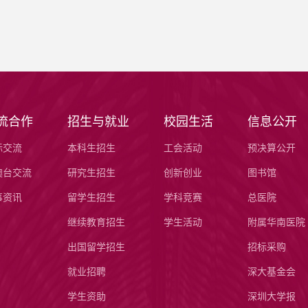
流合作
招生与就业
校园生活
信息公开
际交流
本科生招生
工会活动
预决算公开
澳台交流
研究生招生
创新创业
图书馆
事资讯
留学生招生
学科竞赛
总医院
继续教育招生
学生活动
附属华南医院
出国留学招生
招标采购
就业招聘
深大基金会
学生资助
深圳大学报