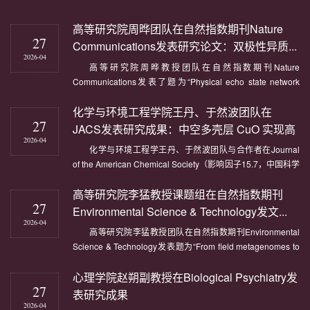
高等研究院周晔团队在自然指数期刊Nature
27
Communications发表研究论文：双极性异质...
2026-04
高等研究院周晔教授团队在自然指数期刊Nature
Communications发表了题为“Physical echo state network
based on the nonlinearity and dynamic response of
化学与环境工程学院王丹、于然波团队在
ambipolar heterostructure transistors”的研究论文。该论文探
27
讨了基于双极性异质结晶体管构建物理回声状态网络。高等研
JACS发表研究成果：中空多壳层 CuO 实现高
究院博士后钟文敏为第一作者，周晔为通...
2026-04
效...
化学与环境工程学王丹、于然波团队与合作者在Journal
of the American Chemical Society（影响因子15.7，中国科学
院JCR 1区，TOP期刊）发表题为“Confinement-Induced
高等研究院李猛教授课题组在自然指数期刊
Enrichment in Hollow Multishelled Structure for High-
27
Efficiency Ammonia Electrosynthesis”的研究论文。该工作围
Environmental Science & Technology发文...
绕电化学硝酸根还原制氨这一重要...
2026-04
高等研究院李猛教授团队在自然指数期刊Environmental
Science & Technology发表题为“From field metagenomes to
mutant genomes: coevolution of cyanophages and
心理学院赵朔副教授在Biological Psychiatry发
Synechococcus in estuarine ecosystems”的研究论文。该研
27
究以中国四个代表性河口生态系统为研究对象，结合环境宏基
表研究成果
因组分析与实验室进化实验，从自然环...
2026-04