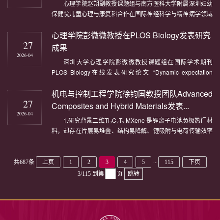
心理学院赵朔副教授课题组与南方医科大学附属深圳妇幼
保健院儿童心理与康复科合作在国际神经科学与精神病学领域
顶级期刊Biological Psychiatry （中国科学院SCI医学大类1区,
心理学院彭微微教授在PLOS Biology发表研究
IF=9, 神经科学、精神病学top期刊）在线发表研究论文
27
“Classification of Autism Spectrum Disorder in Children
成果
Using EEG Power Ratios Obtai...
2026-04
深圳大学心理学院彭微微教授课题组在国际学术期刊
PLOS Biology在线发表研究论文 “Dynamic expectation
strength and precision shape human pain perception
机电与控制工程学院徐钧国教授团队Advanced
through shared and dissociable α-oscillatory
27
mechanisms”。研究从动态视角解析了疼痛预期的两个关键成
Composites and Hybrid Materials发表...
分：预期强度（expectation strength）与预期精度（e...
2026-04
1.研究背景二维Ti₃C₂Tₓ MXene 是锂离子电池负极热门材
料，却存在片层易堆叠、结构易降解、锂吸附与电荷传输效率
低等问题，难以满足下一代电池高容量、长循环的性能需求。
针对上述痛点，深圳大学机电与控制工程学院徐钧国教授团队
深入研究，在《Advanced Composites and Hybrid
...
共687条
上页
1
2
3
4
5
115
下页
Materials》（影响因子：21.8）发表最新...
3/115
到第
页
跳转