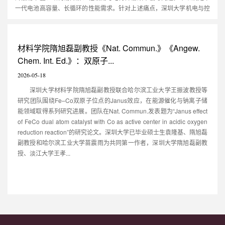
一代电池高容量、长循环的性能需求。针对上述痛点，深圳大学机电与控
制工程学院徐钧国教授团队深入研究，在《Advanced Composites and
Hybrid Materials》（影响因子：21.8）发表最新成果，开发出新型Au-
Ti₃C₂Tₓ-C（Au-TC）杂化纳米复合负极材料，通过界面配位与结构调控创
材料学院隋旭磊副教授《Nat. Commun.》《Angew.
新策略，实现电池...
Chem. Int. Ed.》：双原子...
2026-05-18
深圳大学材料学院隋旭磊副教授联合哈尔滨工业大学王振波教授等
研究团队围绕Fe–Co双原子位点的Janus效应，在能源催化与钠离子储
能领域取得系列研究进展。团队在Nat. Commun.发表题为“Janus effect
of FeCo dual atom catalyst with Co as active center in acidic oxygen
reduction reaction”的研究论文。深圳大学已毕业硕士生袁隆基、隋旭磊
副教授和哈尔滨工业大学苗震雨为共同第一作者，深圳大学隋旭磊副教
授、淡江大学王孝...