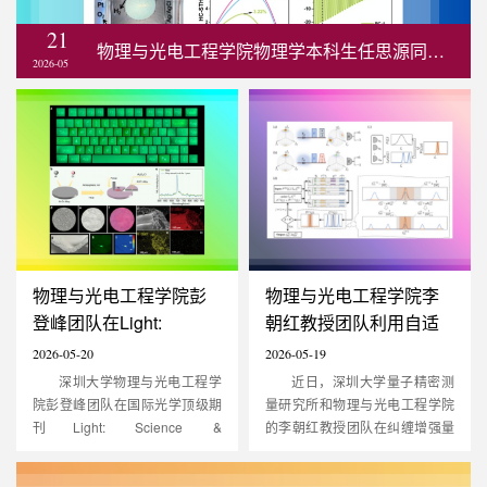
21
物理与光电工程学院物理学本科生任思源同学以第一作者在自然指数期刊Chemi...
2026-05
物理与光电工程学院彭
物理与光电工程学院李
登峰团队在Light:
朝红教授团队利用自适
Science & Application发
应贝叶斯量子估计突破
2026-05-20
2026-05-19
表研究：...
纠缠增强...
深圳大学物理与光电工程学
近日，深圳大学量子精密测
院彭登峰团队在国际光学顶级期
量研究所和物理与光电工程学院
刊Light: Science &
的李朝红教授团队在纠缠增强量
Application（IF=23.4，TOP期
子传感研究中取得重要突破。该
刊）发表了题为“Self-
团队联合中山大学研究人员创新