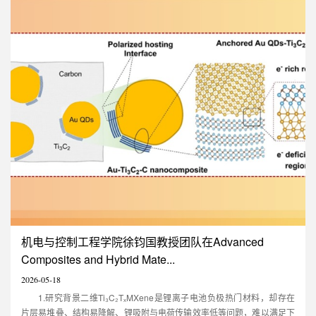
recoverable
性地提出了一种基于可信区间
mechanoluminescence in
（Credible-interval）的自适应
simple oxides: Al2O3:Cr”的研究
贝叶斯量子频率估计方案，有效
论文。论文第一作者为深圳大学
解决了纠缠增强量子传感器在高
23级硕士生方子奕和张祺安,东南
精度与高动态范围之间难以兼顾
大学潘孝凤博士。论文通讯作者
的难题。相关研究成果发表在中
为深圳大学教授彭登峰，东南大
国科学院物理学一区TOP期刊
学教授巨明刚，华南理工大学教
Science China Physics,
授甘久林和香港城市大学教授王
Mechanics & Astronomy上，并
锋，深圳大学为第一作者单位和
被该刊的研究亮点（R...
第一通讯单位。....
机电与控制工程学院徐钧国教授团队在Advanced
Composites and Hybrid Mate...
2026-05-18
1.研究背景二维Ti₃C₂TₓMXene是锂离子电池负极热门材料，却存在
片层易堆叠、结构易降解、锂吸附与电荷传输效率低等问题，难以满足下