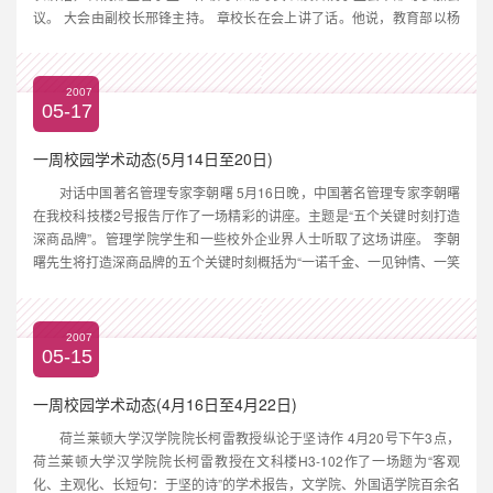
议。 大会由副校长邢锋主持。 章校长在会上讲了话。他说，教育部以杨
叔子院士为组长的评估专家组将于5月20日至25日期间对我校进行本科教
学水平评估。教学评估第一评学校领...
2007
05-17
一周校园学术动态(5月14日至20日)
对话中国著名管理专家李朝曙 5月16日晚，中国著名管理专家李朝曙
在我校科技楼2号报告厅作了一场精彩的讲座。主题是“五个关键时刻打造
深商品牌”。管理学院学生和一些校外企业界人士听取了这场讲座。 李朝
曙先生将打造深商品牌的五个关键时刻概括为“一诺千金、一见钟情、一笑
千金、一本万利、一刻千金”。并用中国传统文化解读，五个时刻对应为
《乾卦》中的五个阶段：潜龙勿用；见龙在田；或...
2007
05-15
一周校园学术动态(4月16日至4月22日)
荷兰莱顿大学汉学院院长柯雷教授纵论于坚诗作 4月20号下午3点，
荷兰莱顿大学汉学院院长柯雷教授在文科楼H3-102作了一场题为“客观
化、主观化、长短句：于坚的诗”的学术报告，文学院、外国语学院百余名