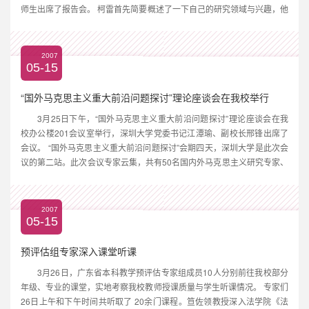
师生出席了报告会。 柯雷首先简要概述了一下自己的研究领域与兴趣，他
主要研究中国大陆当代诗歌，包括“文革”中的地下诗歌中国当代诗歌史
中，于坚和他的诗歌具有重要意义，他从著作与接受、...
2007
05-15
“国外马克思主义重大前沿问题探讨”理论座谈会在我校举行
3月25日下午，“国外马克思主义重大前沿问题探讨”理论座谈会在我
校办公楼201会议室举行，深圳大学党委书记江潭瑜、副校长邢锋出席了
会议。 “国外马克思主义重大前沿问题探讨”会期四天，深圳大学是此次会
议的第二站。此次会议专家云集，共有50名国内外马克思主义研究专家、
博士生导师参加了研讨会。 江潭瑜代表深圳大学对远道而来的嘉宾表示欢
迎，江潭瑜指出，这次会议在深大召开有重要的意义，深...
2007
05-15
预评估组专家深入课堂听课
3月26日，广东省本科教学预评估专家组成员10人分别前往我校部分
年级、专业的课堂，实地考察我校教师授课质量与学生听课情况。 专家们
26日上午和下午时间共听取了 20余门课程。笪佐领教授深入法学院《法