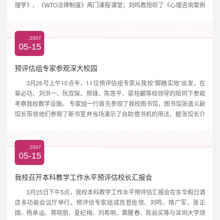
理学》、《WTO法律制度》两门课程课堂；刘鸣教授听了《心理咨询案例
分析》和《港澳台经济》两门课程，并走访了社科部；隋广军教授到艺术
学院听了《产品设计》和《时装画表现技法》等...
2007
05-15
预评估组专家参观深大校园
3月26号上午10点半，11位预评估组专家从我校“脚踏实地”出发，在
章必功、刘洪一、阮双琛、邢锋、陈思平、梁桂麟等校领导的陪同下参观
考察我校教学设施。 专家组一行首先参观了我校图书馆，图书馆张道义副
馆长带领他们参观了新书室并当场演示了自助借书机的用法，据张馆长介
绍，全国目前只有30余台自助借书机，我校有两台。 从图书馆出来后，
专家们到科技楼考察，分别参观了7楼网络中心和负1楼...
2007
05-15
我校召开本科教学工作水平预评估校长汇报会
3月25日下午5点，我校本科教学工作水平预评估汇报会在东华假日酒
店多功能会议厅举行。预评估专家组成员笪佐领、刘鸣、隋广军、张正
国、杨承运、蒋晓丽、夏纪梅、刘希明、黄醒春、陈启买等与深圳大学领