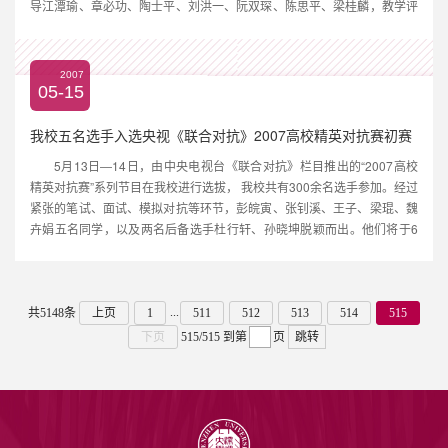
导江潭瑜、章必功、陶士平、刘洪一、阮双琛、陈思平、梁桂麟，教学评
估委员会各办公室负责人、相关学院负责人等参加了会议。汇报会由副校
长刘洪一主持。 深圳大学党委书记江潭瑜代表学校党政领导对广东省本科
教...
2007
05-15
我校五名选手入选央视《联合对抗》2007高校精英对抗赛初赛
5月13日―14日，由中央电视台《联合对抗》栏目推出的“2007高校
精英对抗赛”系列节目在我校进行选拔， 我校共有300余名选手参加。经过
紧张的笔试、面试、模拟对抗等环节，彭皖寅、张钊溪、王子、梁琨、魏
卉娟五名同学，以及两名后备选手杜行轩、孙晓坤脱颖而出。他们将于6
月初代表深圳大学赴京参加央视《联合对抗》2007高校精英对抗赛的初
赛。此次比赛邀请了南开大学、大连理工大学、北京对外经贸大学、深圳
大学等八所全国知名高校...
...
共5148条
上页
1
511
512
513
514
515
下页
515/515
到第
页
跳转