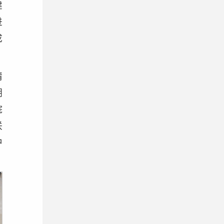
建
进
成
精
潮
院
联
中