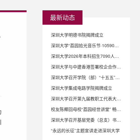
最新动态
究
深圳大学明德书院揭牌成立
深圳大学“荔园拾光音乐节·10590毕业歌会”温情唱响
深圳大学2026年本科招生7090人，新增集成电路学院、密码科学与技术专业、8个双学士学位项目
深圳大学与中建香港签署校企合作协议 共育湾区创新人才
深圳大学召开学院（部）“十五五”规划研讨会 文理工医协同并进 共绘高质量发展蓝图
深圳大学集成电路学院揭牌成立
深圳大学召开第九届教职工代表大会第三次会议
校友陈椰回母校“荔园经世讲堂” 畅谈侨乡文化遗产保育的家国情怀
动
深圳大学召开基层党委（总支）书记例会和党委教师工作委员会 （扩大）会议
圳
“永远的长征”主题宣讲走进深圳大学