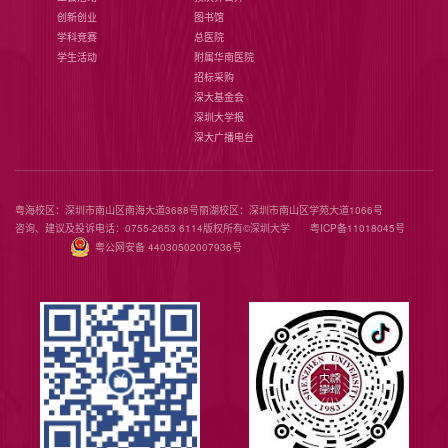
创新创业
图书馆
学科竞赛
总医院
学生活动
附属华南医院
招标采购
深大基金会
深圳大学报
深大广播电台
粤海校区：深圳市南山区南海大道3688号
丽湖校区：深圳市南山区学苑大道1066号
咨询、建议及投诉电话：0755-2653 6114
版权所有©️深圳大学
粤ICP备11018045号
粤公网安备 44030502007936号