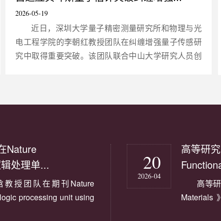
2026-05-19
近日，深圳大学量子精密测量研究所和物理与光
电工程学院的李朝红教授团队在纠缠增强量子传感研
究中取得重要突破。该团队联合中山大学研究人员创
新性地提出了一种基于可信区间（Credible-interval）
的自适应贝叶斯量子频率估计方案，有效解决了纠缠
增强量子传感器在高精度与高动态范围之间难以兼顾
的难题。相关研究成果发表在中国科学院物理学一区
TOP期刊Science China Physics, Mechanics &
Astronomy上，并被该刊的研究亮点（R...
ature
高等研究
20
逻辑处理单...
Functio
2026-04
授团队在期刊Nature
高等研究
ic processing unit using
Material
研究论文。物理与光电工程学院教授张晗
Microflui