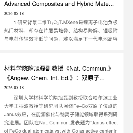
Advanced Composites and Hybrid Mate...
2026-05-18
1.研究背景二维Ti₃C₂TₓMXene是锂离子电池负极
热门材料，却存在片层易堆叠、结构易降解、锂吸附
与电荷传输效率低等问题，难以满足下一代电池高容
量、长循环的性能需求。针对上述痛点，深圳大学机
电与控制工程学院徐钧国教授团队深入研究，在
《Advanced Composites and Hybrid Materials》（影
材料学院隋旭磊副教授《Nat. Commun.》
响因子：21.8）发表最新成果，开发出新型Au-
《Angew. Chem. Int. Ed.》：双原子...
Ti₃C₂Tₓ-C（Au-TC）杂化纳米复合负极材料，通过界
2026-05-18
面配位与结构调控创新策略，实现电池...
深圳大学材料学院隋旭磊副教授联合哈尔滨工业
大学王振波教授等研究团队围绕Fe–Co双原子位点的
Janus效应，在能源催化与钠离子储能领域取得系列研
究进展。团队在Nat. Commun.发表题为“Janus effect
of FeCo dual atom catalyst with Co as active center in