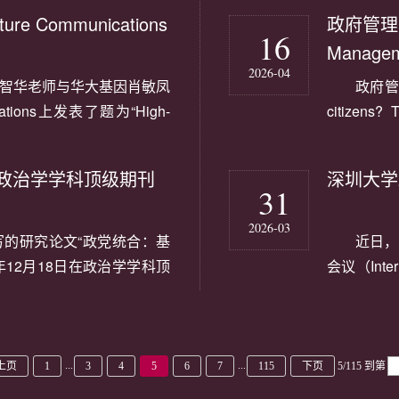
开为共同第一作者，深圳大
Memrist
Communications
政府管理
据等技术的...
测的忆阻神
16
Manage
2026-04
智华老师与华大基因肖敏凤
政府管理
tions上发表了题为“High-
citizens? 
 key proteins using large
public 
强和肖敏凤、李俊桦为共同通讯作
Manage
政治学学科顶级期刊
深圳大学
第一完成单...
为第一作者
31
2026-03
的研究论文“政党统合：基
近日，
年12月18日在政治学学科顶
会议（Intern
大学政府管理学院为第一作
旧金山举行
学博士生侯麟军。《政治学
队共2项成
科学院主管...
关电容功率
...
...
上页
1
3
4
5
6
7
115
下页
5/115
到第