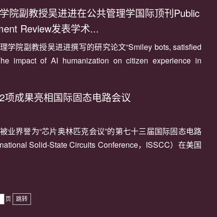
ive Sensory Neurons”的研究论文。该论文探讨了用于温度监
学院副教授吴进进在公共管理学国际顶刊Public
经元。高等研究院研究生李航为第一作者，周晔...
ment Review发表学术...
学院副教授吴进进撰写的研究论文“Smiley bots, satisfied
The impact of AI humanization on citizen experience in
services”于2026年4月2日在公共管理领域国际顶刊Public
ment Review正式在线发表。该论文以深圳大学政府管理学院
2项成果亮相国际固态电路会议
单位。论文的合作者是上海交通大学国际与公...
被业界誉为“芯片奥林匹克会议”的第七十三届国际固态电路
ational Solid-State Circuits Conference，ISSCC）在美国
。深圳大学射频异质异构集成全国重点实验室毛军发院士团
果入选，团队在会上作报告。成果一：Sub-7G超越轨到轨开
放大器技术开关电容功率放大器（SCPA）具...
页
跳转