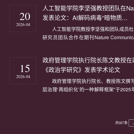
为通讯作者，助理教授葛颜绮与博士生王文
人工智能学院李坚强教授团队在Nature 
学为论文第一完成单位。随着人工智能、大数
20
发表论文：AI解码病毒“暗物质...
2026-04
人工智能学院教授李坚强和团队成员杜
研究员团队合作在期刊Nature Communica
resolution phage-host assignment through
language models”的研究论文。李坚
政府管理学院执行院长陈文教授在
者，杜智华为共同第一作者，深圳大学为论文
15
《政治学研究》发表学术论文
2026-04
政府管理学院执行院长、教授陈文撰写
层治理‘再组织化’的一种解释框架”于2025
刊《政治学研究》正式发表。该论文以深圳
者单位。论文的合作者是传播学院政治传播
研究》（双月刊）创刊于1985年，由中国社会
共687条