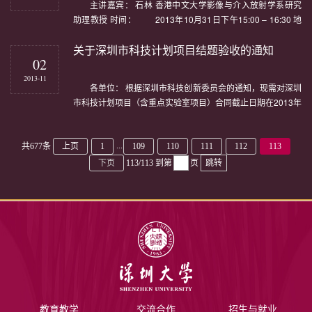
主讲嘉宾： 石林 香港中文大学影像与介入放射学系研究
助理教授 时间： 2013年10月31日下午15:00 – 16:30 地
点： 深圳大学南校区医学院725会议室 主持人： 汪天富 教授
关于深圳市科技计划项目结题验收的通知
报告...
02
2013-11
各单位： 根据深圳市科技创新委员会的通知，现需对深圳
市科技计划项目（含重点实验室项目）合同截止日期在2013年
12月31日和2012年度申请延期验收的项目进行结题验收。
...
共677条
上页
1
109
110
111
112
113
下页
113/113
到第
页
跳转
教育教学
交流合作
招生与就业