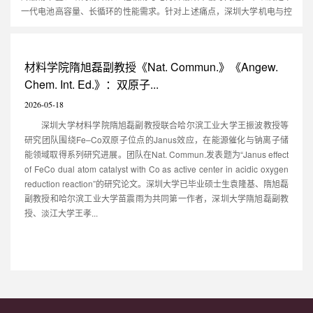
一代电池高容量、长循环的性能需求。针对上述痛点，深圳大学机电与控
制工程学院徐钧国教授团队深入研究，在《Advanced Composites and
Hybrid Materials》（影响因子：21.8）发表最新成果，开发出新型Au-
Ti₃C₂Tₓ-C（Au-TC）杂化纳米复合负极材料，通过界面配位与结构调控创
材料学院隋旭磊副教授《Nat. Commun.》《Angew.
新策略，实现电池...
Chem. Int. Ed.》：双原子...
2026-05-18
深圳大学材料学院隋旭磊副教授联合哈尔滨工业大学王振波教授等
研究团队围绕Fe–Co双原子位点的Janus效应，在能源催化与钠离子储
能领域取得系列研究进展。团队在Nat. Commun.发表题为“Janus effect
of FeCo dual atom catalyst with Co as active center in acidic oxygen
reduction reaction”的研究论文。深圳大学已毕业硕士生袁隆基、隋旭磊
副教授和哈尔滨工业大学苗震雨为共同第一作者，深圳大学隋旭磊副教
授、淡江大学王孝...