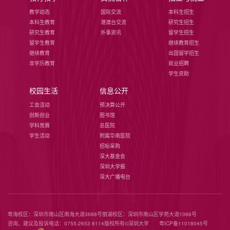
教学动态
国际交流
本科生招生
本科生教育
港澳台交流
研究生招生
研究生教育
外事资讯
留学生招生
留学生教育
继续教育招生
继续教育
出国留学招生
非学历教育
就业招聘
学生资助
校园生活
信息公开
工会活动
预决算公开
创新创业
图书馆
学科竞赛
总医院
学生活动
附属华南医院
招标采购
深大基金会
深圳大学报
深大广播电台
粤海校区：深圳市南山区南海大道3688号
丽湖校区：深圳市南山区学苑大道1066号
咨询、建议及投诉电话：0755-2653 6114
版权所有©️深圳大学
粤ICP备11018045号