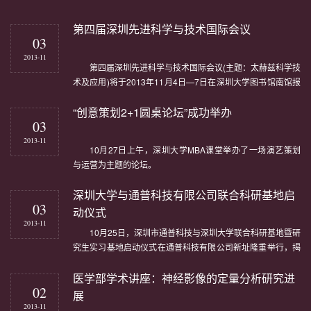
第四届深圳先进科学与技术国际会议
03
2013-11
第四届深圳先进科学与技术国际会议(主题：太赫兹科学技
术及应用)将于2013年11月4日—7日在深圳大学图书馆南馆报
告厅举行，会议邀请了数十名国内外知名专家学者做太赫兹科
“创意策划2+1圆桌论坛”成功举办
学与技术的专题报告，欢迎我校老师、同学踊跃...
03
2013-11
10月27日上午，深圳大学MBA课堂举办了一场演艺策划
与运营为主题的论坛。
深圳大学与通普科技有限公司联合科研基地启
03
动仪式
2013-11
10月25日，深圳市通普科技与深圳大学联合科研基地暨研
究生实习基地启动仪式在通普科技有限公司新址隆重举行，揭
开了LED行业校企战略合作、共同推动产学研科技成果转化的
医学部学术讲座：神经影像的定量分析研究进
新篇章。
02
展
2013-11