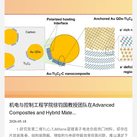
recoverable
性地提出了一种基于可信区间
mechanoluminescence in
（Credible-interval）的自适应
simple oxides: Al2O3:Cr”的研究
贝叶斯量子频率估计方案，有效
论文。论文第一作者为深圳大学
解决了纠缠增强量子传感器在高
23级硕士生方子奕和张祺安,东南
精度与高动态范围之间难以兼顾
大学潘孝凤博士。论文通讯作者
的难题。相关研究成果发表在中
为深圳大学教授彭登峰，东南大
国科学院物理学一区TOP期刊
学教授巨明刚，华南理工大学教
Science China Physics,
授甘久林和香港城市大学教授王
Mechanics & Astronomy上，并
锋，深圳大学为第一作者单位和
被该刊的研究亮点（R...
第一通讯单位。....
机电与控制工程学院徐钧国教授团队在Advanced
Composites and Hybrid Mate...
2026-05-18
1.研究背景二维Ti₃C₂TₓMXene是锂离子电池负极热门材料，却存在
片层易堆叠、结构易降解、锂吸附与电荷传输效率低等问题，难以满足下