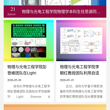
21
物理与光电工程学院物理学本科生任思源同学以第一作者在自然指数期刊Chemi...
2026-05
物理与光电工程学院彭
物理与光电工程学院李
登峰团队在Light:
朝红教授团队利用自适
Science & Application发
应贝叶斯量子估计突破
2026-05-20
2026-05-19
表研究：...
纠缠增强...
深圳大学物理与光电工程学
近日，深圳大学量子精密测
院彭登峰团队在国际光学顶级期
量研究所和物理与光电工程学院
刊Light: Science &
的李朝红教授团队在纠缠增强量
Application（IF=23.4，TOP期
子传感研究中取得重要突破。该
刊）发表了题为“Self-
团队联合中山大学研究人员创新